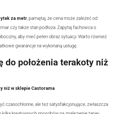
łytek za metr
, pamiętaj, że cena może zależeć od
ozmiar czy także stan podłoża. Zapytaj fachowca o
ocizny, aby mieć pełen obraz sytuacji. Warto również
odatkowe gwarancje na wykonaną usługę.
ę do położenia terakoty niż
y niż w sklepie
Castorama
yć czasochłonne, ale też satysfakcjonujące, zwłaszcza
o kilka kreatywnych sposobów na znalezienie taniej