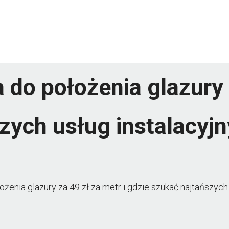
do położenia glazury z
zych usług instalacyj
żenia glazury za 49 zł za metr i gdzie szukać najtańszyc