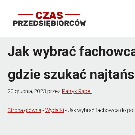
Przejdź
do
treści
Jak wybrać fachowca 
gdzie szukać najtańs
20 grudnia, 2023
przez
Patryk Rąbel
Strona główna
-
Wydatki
-
Jak wybrać fachowca do poło