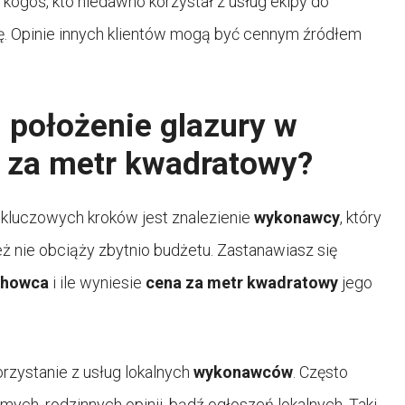
 kogoś, kto niedawno korzystał z usług ekipy do
nę. Opinie innych klientów mogą być cennym źródłem
 położenie glazury w
je za metr kwadratowy?
z kluczowych kroków jest znalezienie
wykonawcy
, który
ż nie obciąży zbytnio budżetu. Zastanawiasz się
chowca
i ile wyniesie
cena za metr kwadratowy
jego
rzystanie z usług lokalnych
wykonawców
. Często
ych, rodzinnych opinii, bądź ogłoszeń lokalnych. Taki