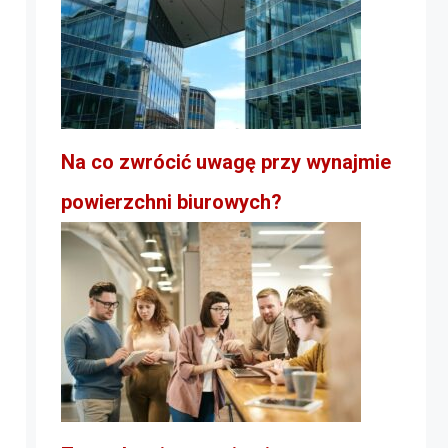
Na co zwrócić uwagę przy wynajmie
powierzchni biurowych?