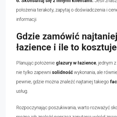
6.
Skonsultuj się z innymi klientami:
Jeśli znasz
położenia terakoty, zapytaj o doświadczenia i ce
informacji.
Gdzie zamówić najtaniej
łazience i ile to kosztu
Planując położenie
glazury w łazience
, jednym 
nie tylko zapewni
solidność
wykonania, ale równie
pewnie, gdzie można znaleźć najtaniej takiego
fa
usług.
Rozpoczynając poszukiwania, warto rozważyć sko
można ich znaleźć poprzez zapytania wśród znajom