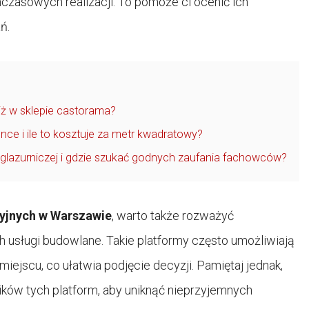
czasowych realizacji. To pomoże ci ocenić ich
ń.
iż w sklepie castorama?
nce i ile to kosztuje za metr kwadratowy?
y glazurniczej i gdzie szukać godnych zaufania fachowców?
cyjnych w Warszawie
, warto także rozważyć
h usługi budowlane. Takie platformy często umożliwiają
iejscu, co ułatwia podjęcie decyzji. Pamiętaj jednak,
ików tych platform, aby uniknąć nieprzyjemnych