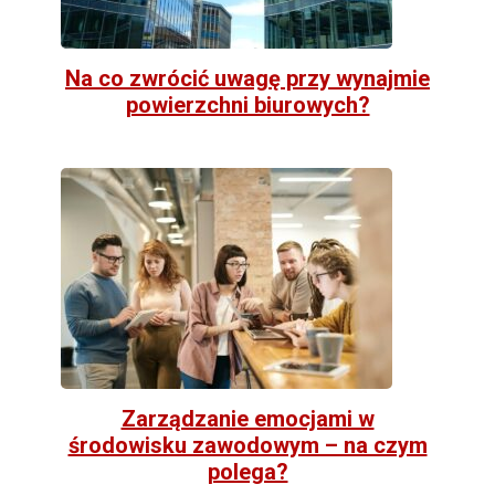
Na co zwrócić uwagę przy wynajmie
powierzchni biurowych?
Zarządzanie emocjami w
środowisku zawodowym – na czym
polega?