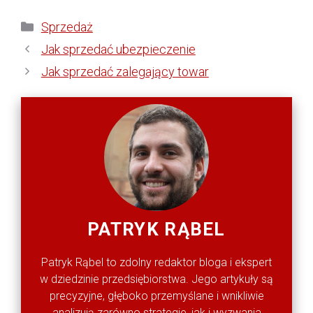
Kategorie
Sprzedaż
Jak sprzedać ubezpieczenie
Jak sprzedać zalegający towar
PATRYK RĄBEL
Patryk Rąbel to zdolny redaktor bloga i ekspert
w dziedzinie przedsiębiorstwa. Jego artykuły są
precyzyjne, głęboko przemyślane i wnikliwie
analizują zarówno strategie, jak i wyzwania