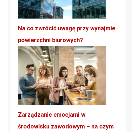
Na co zwrócić uwagę przy wynajmie
powierzchni biurowych?
Zarządzanie emocjami w
środowisku zawodowym – na czym