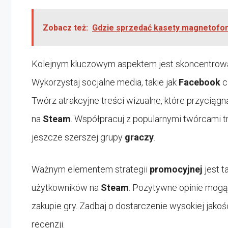
Zobacz też:
Gdzie sprzedać kasety magnetofono
Kolejnym kluczowym aspektem jest skoncentrowa
Wykorzystaj socjalne media, takie jak
Facebook
c
Twórz atrakcyjne treści wizualne, które przycią
na
Steam
. Współpracuj z popularnymi twórcami t
jeszcze szerszej grupy
graczy
.
Ważnym elementem strategii
promocyjnej
jest t
użytkowników na
Steam
. Pozytywne opinie mogą
zakupie gry. Zadbaj o dostarczenie wysokiej jak
recenzji.