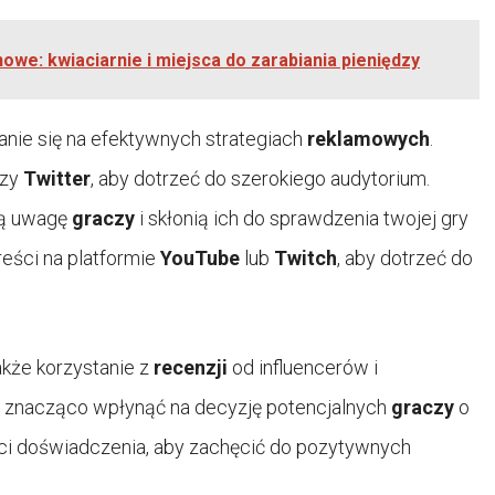
we: kwiaciarnie i miejsca do zarabiania pieniędzy
nie się na efektywnych strategiach
reklamowych
.
zy
Twitter
, aby dotrzeć do szerokiego audytorium.
gną uwagę
graczy
i skłonią ich do sprawdzenia twojej gry
reści na platformie
YouTube
lub
Twitch
, aby dotrzeć do
akże korzystanie z
recenzji
od influencerów i
 znacząco wpłynąć na decyzję potencjalnych
graczy
o
ości doświadczenia, aby zachęcić do pozytywnych