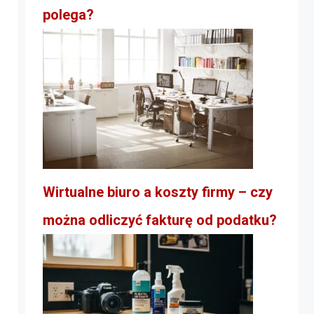
polega?
Wirtualne biuro a koszty firmy – czy
można odliczyć fakturę od podatku?