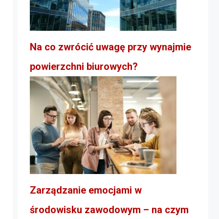
Na co zwrócić uwagę przy wynajmie
powierzchni biurowych?
Zarządzanie emocjami w
środowisku zawodowym – na czym