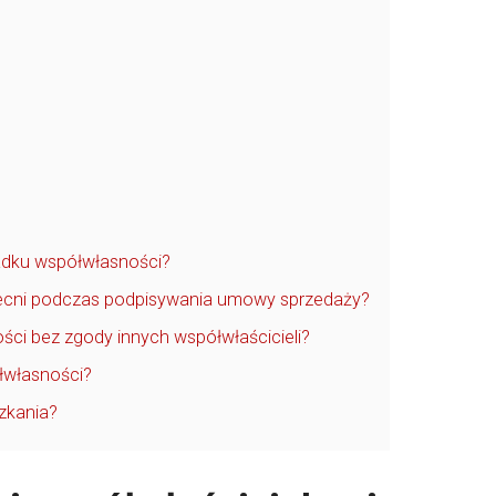
adku współwłasności?
becni podczas podpisywania umowy sprzedaży?
ci bez zgody innych współwłaścicieli?
łwłasności?
zkania?