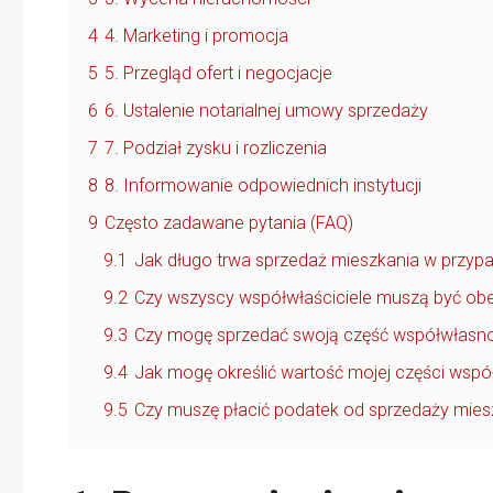
4
4. Marketing i promocja
5
5. Przegląd ofert i negocjacje
6
6. Ustalenie notarialnej umowy sprzedaży
7
7. Podział zysku i rozliczenia
8
8. Informowanie odpowiednich instytucji
9
Często zadawane pytania (FAQ)
9.1
Jak długo trwa sprzedaż mieszkania w przyp
9.2
Czy wszyscy współwłaściciele muszą być o
9.3
Czy mogę sprzedać swoją część współwłasnoś
9.4
Jak mogę określić wartość mojej części wspó
9.5
Czy muszę płacić podatek od sprzedaży mies