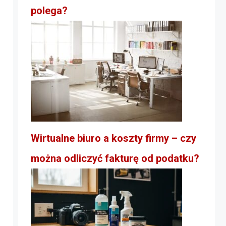
polega?
Wirtualne biuro a koszty firmy – czy
można odliczyć fakturę od podatku?