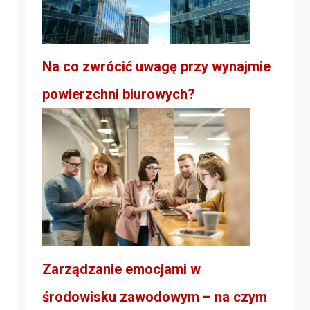
Na co zwrócić uwagę przy wynajmie
powierzchni biurowych?
Zarządzanie emocjami w
środowisku zawodowym – na czym