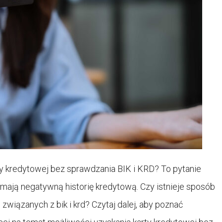
ty kredytowej bez sprawdzania BIK i KRD? To pytanie
 mają negatywną historię kredytową. Czy istnieje sposób
wiązanych z bik i krd? Czytaj dalej, aby poznać