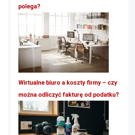
polega?
Wirtualne biuro a koszty firmy – czy
można odliczyć fakturę od podatku?