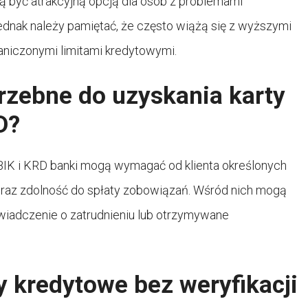
ą być atrakcyjną opcją dla osób z problemami
ednak należy pamiętać, że często wiążą się z wyższymi
aniczonymi limitami kredytowymi.
rzebne do uzyskania karty
D?
BIK i KRD banki mogą wymagać od klienta określonych
az zdolność do spłaty zobowiązań. Wśród nich mogą
wiadczenie o zatrudnieniu lub otrzymywane
y kredytowe bez weryfikacji