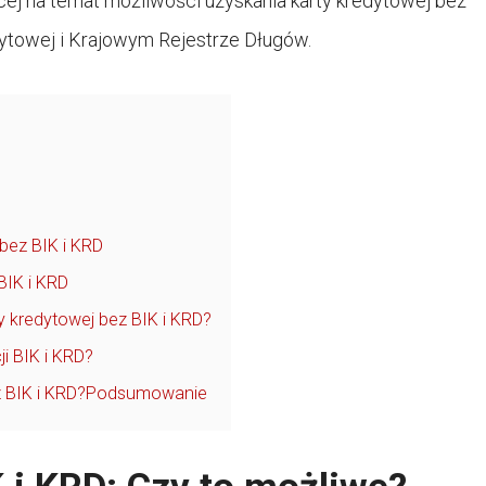
cej na temat możliwości uzyskania karty kredytowej bez
dytowej i Krajowym Rejestrze Długów.
bez BIK i KRD
BIK i KRD
 kredytowej bez BIK i KRD?
ji BIK i KRD?
ez BIK i KRD?Podsumowanie