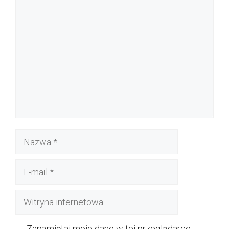
Komentarz
Nazwa
E-
mail
Witryna
internetowa
Zapamiętaj moje dane w tej przeglądarce