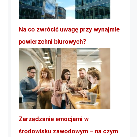
Na co zwrócić uwagę przy wynajmie
powierzchni biurowych?
Zarządzanie emocjami w
środowisku zawodowym – na czym