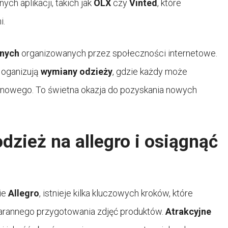
ch aplikacji, takich jak
OLX
czy
Vinted
, które
i.
lnych
organizowanych przez społeczności internetowe.
 oganizują
wymiany odzieży
, gdzie każdy może
oś nowego. To świetna okazja do pozyskania nowych
zież na allegro i osiągnąć
ie
Allegro
, istnieje kilka kluczowych kroków, które
arannego przygotowania zdjęć produktów.
Atrakcyjne