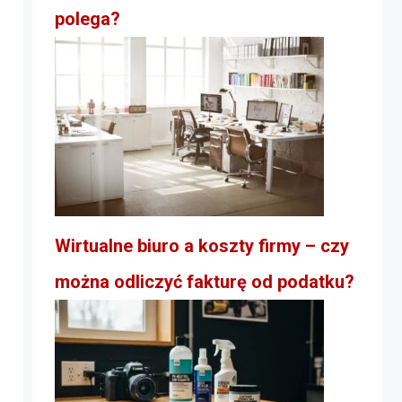
polega?
Wirtualne biuro a koszty firmy – czy
można odliczyć fakturę od podatku?