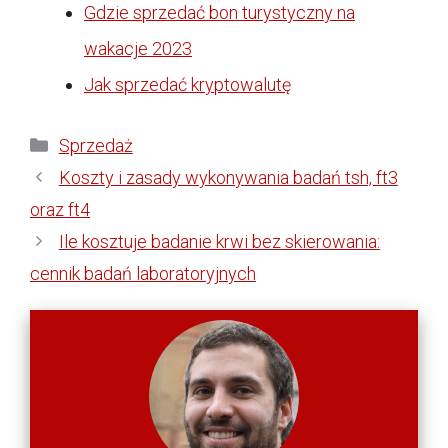
Gdzie sprzedać bon turystyczny na
wakacje 2023
Jak sprzedać kryptowalutę
Kategorie
Sprzedaż
Koszty i zasady wykonywania badań tsh, ft3
oraz ft4
Ile kosztuje badanie krwi bez skierowania:
cennik badań laboratoryjnych