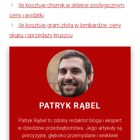
Ile kosztuje chomik w sklepie zoologicznym:
ceny i wydatki
Ile kosztuje gram złota w lombardzie: ceny
skupu i sprzedaży kruszcu
PATRYK RĄBEL
Patryk Rąbel to zdolny redaktor bloga i ekspert
w dziedzinie przedsiębiorstwa. Jego artykuły są
precyzyjne, głęboko przemyślane i wnikliwie