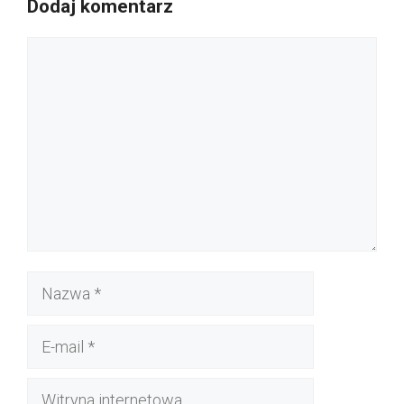
Dodaj komentarz
Komentarz
Nazwa
E-
mail
Witryna