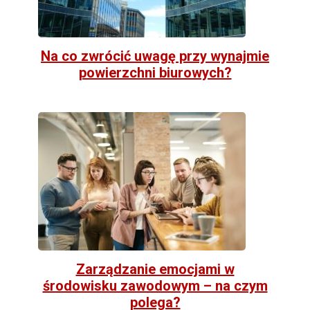
Na co zwrócić uwagę przy wynajmie
powierzchni biurowych?
Zarządzanie emocjami w
środowisku zawodowym – na czym
polega?