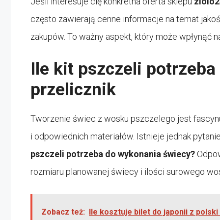
Jeśli interesuje cię konkretna oferta sklepu
ziolo
często zawierają cenne informacje na temat jak
zakupów. To ważny aspekt, który może wpłynąć n
Ile kit pszczeli potrze
przelicznik
Tworzenie świec z wosku pszczelego jest fascy
i odpowiednich materiałów. Istnieje jednak pytani
pszczeli potrzeba do wykonania świecy?
Odpowi
rozmiaru planowanej świecy i ilości surowego wos
Zobacz też:
Ile kosztuje bilet do japonii z polski