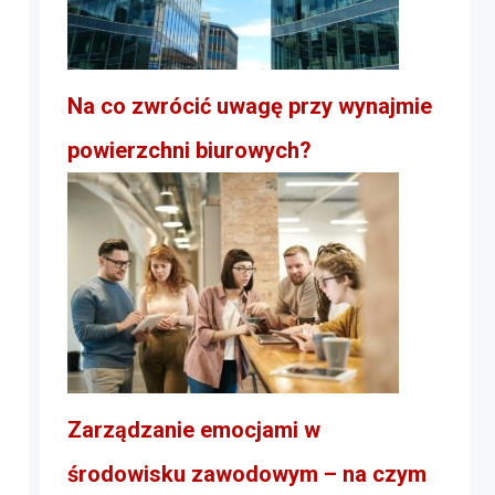
Na co zwrócić uwagę przy wynajmie
powierzchni biurowych?
Zarządzanie emocjami w
środowisku zawodowym – na czym