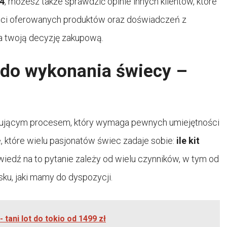
24
, możesz także sprawdzić opinie innych klientów, które
ości oferowanych produktów oraz doświadczeń z
a twoją decyzję zakupową.
ba do wykonania świecy –
nującym procesem, który wymaga pewnych umiejętności
e, które wielu pasjonatów świec zadaje sobie:
ile kit
edź na to pytanie zależy od wielu czynników, w tym od
ku, jaki mamy do dyspozycji.
 - tani lot do tokio od 1499 zł