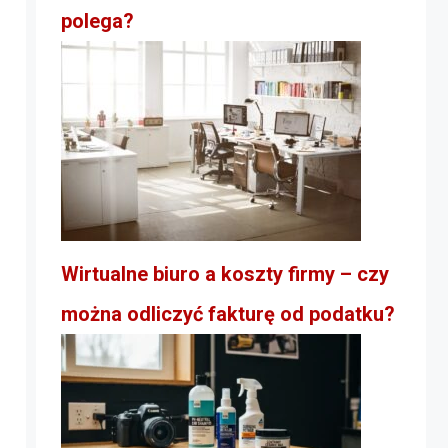
polega?
Wirtualne biuro a koszty firmy – czy
można odliczyć fakturę od podatku?