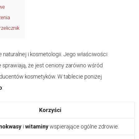
owe
zenia
zelicznik
naturalnej i kosmetologii. Jego właściwości
e sprawiają, że jest ceniony zarówno wśród
roducentów kosmetyków. W tablecie poniżej
o
:
Korzyści
nokwasy
i
witaminy
wspierające ogólne zdrowie.