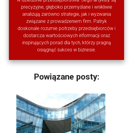
precyzyjne, głęboko przemyślane i wnikliwie
analizują zarówno strategie, jak i wyzwania
związane z prowadzeniem firm. Patryk
doskonale rozumie potrzeby przedsiębiorców i
dostarcza wartościowych informacji oraz
inspirujących porad dla tych, którzy pragną
osiągnąć sukces w biznesie.
Powiązane posty: