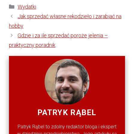
Kategorie
Wydatki
Jak sprzedać własne rękodzieło i zarabiać na
hobby
Gdzie i za ile sprzedać poroże jelenia –
praktyczny poradnik
PATRYK RĄBEL
Patryk Rąbel to zdolny redaktor bloga i ekspert
w dziedzinie przedsiębiorstwa. Jego artykuły są