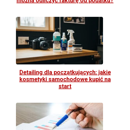
można odliczyć fakturę od podatku?
Detailing dla początkujących: jakie
kosmetyki samochodowe kupić na
start