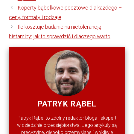
Koperty bąbelkowe pocztowe dla każdego –
ceny, formaty i rodzaje
Ile kosztuje badanie na nietolerancję
histaminy: jak to sprawdzić i dlaczego warto
PATRYK RĄBEL
Patryk Rąbel to zdolny redaktor bloga i ekspert
w dziedzinie przedsiębiorstwa. Jego artykuły są
precyzyjne, głęboko przemyślane i wnikliwie