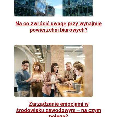
Na co zwrócić uwagę przy wynajmie
powierzchni biurowych?
Zarządzanie emocjami w
środowisku zawodowym – na czym
polega?