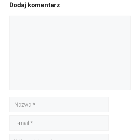
Dodaj komentarz
Komentarz
Nazwa
E-
mail
Witryna