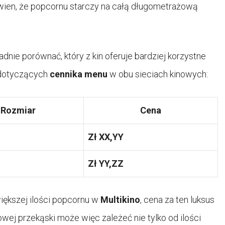
wien, że popcornu starczy na całą długometrażową
ładnie porównać, który z kin oferuje bardziej korzystne
i dotyczących
cennika menu
w obu sieciach kinowych:
Rozmiar
Cena
Zł XX,YY
Zł YY,ZZ
ększej ilości popcornu w
Multikino
, cena za ten luksus
wej przekąski może więc zależeć nie tylko od ilości