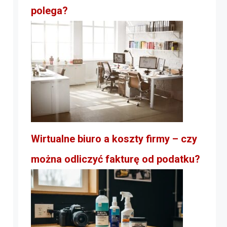
polega?
Wirtualne biuro a koszty firmy – czy
można odliczyć fakturę od podatku?