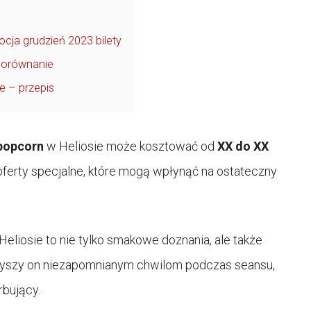
cja grudzień 2023 bilety
 porównanie
e – przepis
popcorn
w Heliosie może kosztować od
XX do XX
oferty specjalne, które mogą wpłynąć na ostateczny
eliosie to nie tylko smakowe doznania, ale także
rzyszy on niezapomnianym chwilom podczas seansu,
rbujący.