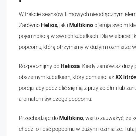
W trakcie seansów filmowych nieodłącznym ele
Zarówno
Helios
, jak i
Multikino
oferują swoim kli
pojemnością w swoich kubełkach. Dla wielbicieli 
popcornu, którą otrzymamy w dużym rozmiarze w 
Rozpocznijmy od
Heliosa
. Kiedy zamówisz duży p
obszernym kubełkiem, który pomieści aż
XX litró
porcja, aby podzielić się nią z przyjaciółmi lub z
aromatem świeżego popcornu.
Przechodząc do
Multikino
, warto zauważyć, że k
chodzi o ilość popcornu w dużym rozmiarze. Tutaj