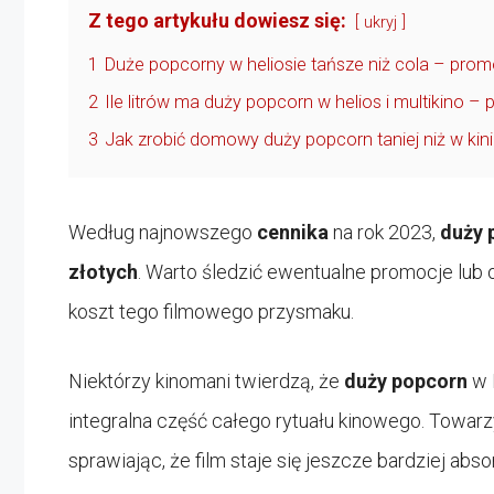
Z tego artykułu dowiesz się:
ukryj
1
Duże popcorny w heliosie tańsze niż cola – promo
2
Ile litrów ma duży popcorn w helios i multikino –
3
Jak zrobić domowy duży popcorn taniej niż w kini
Według najnowszego
cennika
na rok 2023,
duży 
złotych
. Warto śledzić ewentualne promocje lub 
koszt tego filmowego przysmaku.
Niektórzy kinomani twierdzą, że
duży popcorn
w H
integralna część całego rytuału kinowego. Towa
sprawiając, że film staje się jeszcze bardziej abso