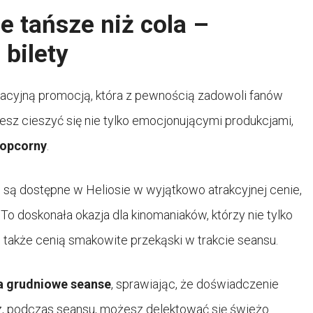
e tańsze niż cola –
bilety
lacyjną promocją, która z pewnością zadowoli fanów
sz cieszyć się nie tylko emocjonującymi produkcjami,
popcorny
.
u
są dostępne w Heliosie w wyjątkowo atrakcyjnej cenie,
. To doskonała okazja dla kinomaniaków, którzy nie tylko
 także cenią smakowite przekąski w trakcie seansu.
a grudniowe seanse
, sprawiając, że doświadczenie
raz, podczas seansu, możesz delektować się świeżo