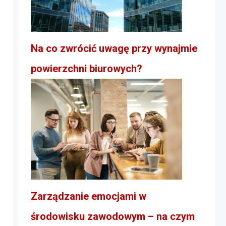
Na co zwrócić uwagę przy wynajmie
powierzchni biurowych?
Zarządzanie emocjami w
środowisku zawodowym – na czym