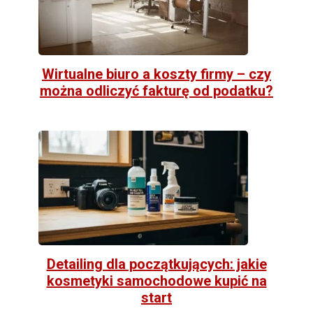
Wirtualne biuro a koszty firmy – czy
można odliczyć fakturę od podatku?
Detailing dla początkujących: jakie
kosmetyki samochodowe kupić na
start