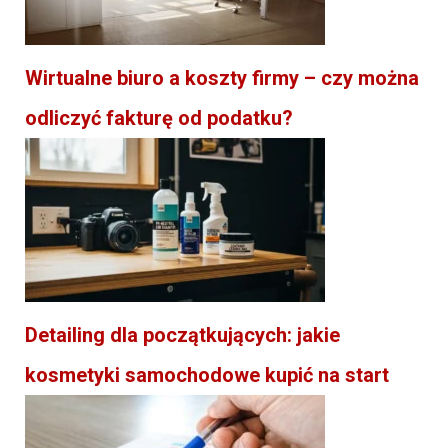
Wirtualne biuro a koszty firmy – czy można
odliczyć fakturę od podatku?
Detailing dla początkujących: jakie
kosmetyki samochodowe kupić na start