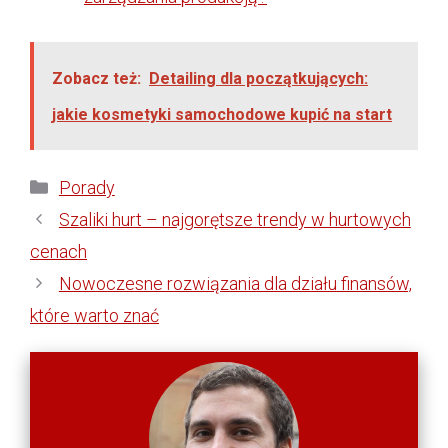
Zobacz też:
Detailing dla początkujących:
jakie kosmetyki samochodowe kupić na start
Kategorie
Porady
Szaliki hurt – najgorętsze trendy w hurtowych
cenach
Nowoczesne rozwiązania dla działu finansów,
które warto znać