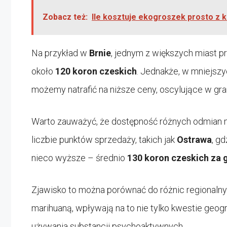
Zobacz też:
Ile kosztuje ekogroszek prosto z k
Na przykład w
Brnie
, jednym z większych miast p
około
120 koron czeskich
. Jednakże, w mniejszy
możemy natrafić na niższe ceny, oscylujące w gr
Warto zauważyć, że dostępność różnych odmian m
liczbie punktów sprzedaży, takich jak
Ostrawa
, g
nieco wyższe – średnio
130 koron czeskich za
Zjawisko to można porównać do różnic regionalny
marihuaną, wpływają na to nie tylko kwestie geogra
używania substancji psychoaktywnych.