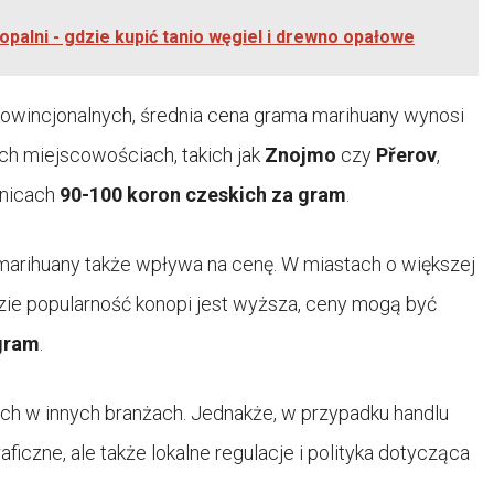
opalni - gdzie kupić tanio węgiel i drewno opałowe
rowincjonalnych, średnia cena grama marihuany wynosi
ch miejscowościach, takich jak
Znojmo
czy
Přerov
,
anicach
90-100 koron czeskich za gram
.
arihuany także wpływa na cenę. W miastach o większej
dzie popularność konopi jest wyższa, ceny mogą być
 gram
.
ch w innych branżach. Jednakże, w przypadku handlu
ficzne, ale także lokalne regulacje i polityka dotycząca