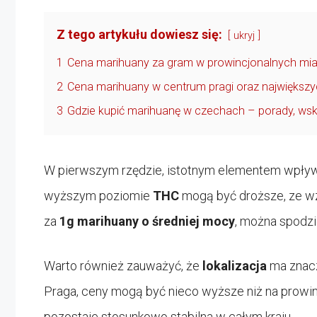
Z tego artykułu dowiesz się:
ukryj
1
Cena marihuany za gram w prowincjonalnych mi
2
Cena marihuany w centrum pragi oraz największ
3
Gdzie kupić marihuanę w czechach – porady, wsk
W pierwszym rzędzie, istotnym elementem wpływa
wyższym poziomie
THC
mogą być droższe, ze wzg
za
1g marihuany o średniej mocy
, można spodzi
Warto również zauważyć, że
lokalizacja
ma znacz
Praga, ceny mogą być nieco wyższe niż na prowinc
pozostaje stosunkowo stabilna w całym kraju.