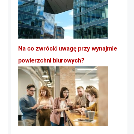
Na co zwrócić uwagę przy wynajmie
powierzchni biurowych?