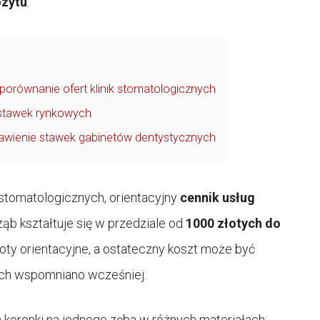
zytu
.
 porównanie ofert klinik stomatologicznych
a stawek rynkowych
stawienie stawek gabinetów dentystycznych
stomatologicznych, orientacyjny
cennik usług
ząb kształtuje się w przedziale od
1000 złotych do
woty orientacyjne, a ostateczny koszt może być
ych wspomniano wcześniej.
 koronki na jednego zęba w różnych materiałach: