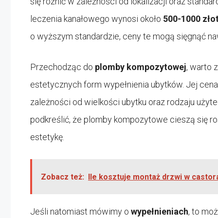
się różnić w zależności od lokalizacji oraz stand
leczenia kanałowego wynosi około
500-1000 zło
o wyższym standardzie, ceny te mogą sięgnąć n
Przechodząc do
plomby kompozytowej
, warto 
estetycznych form wypełnienia ubytków. Jej cena
zależności od wielkości ubytku oraz rodzaju uży
podkreślić, że plomby kompozytowe cieszą się ro
estetykę.
Zobacz też:
Ile kosztuje montaż drzwi w casto
Jeśli natomiast mówimy o
wypełnieniach
, to mo