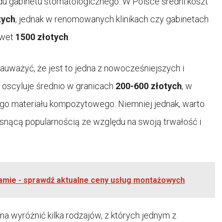
ardu gabinetu stomatologicznego. W Polsce średni koszt
tych
, jednak w renomowanych klinikach czy gabinetach
awet
1500 złotych
.
zauważyć, że jest to jedna z nowocześniejszych i
 oscyluje średnio w granicach
200-600 złotych
, w
tego materiału kompozytowego. Niemniej jednak, warto
snącą popularnością ze względu na swoją trwałość i
ramie - sprawdź aktualne ceny usług montażowych
żna wyróżnić kilka rodzajów, z których jednym z