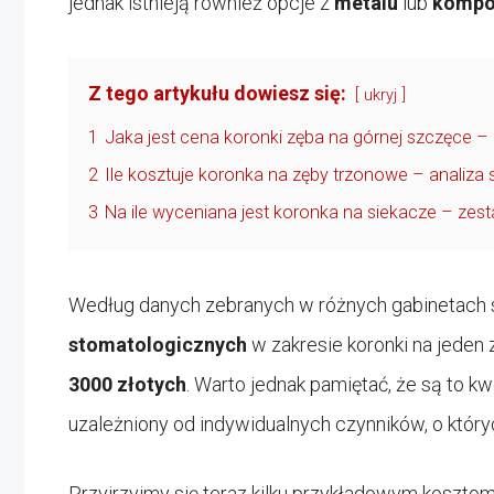
jednak istnieją również opcje z
metalu
lub
kompo
Z tego artykułu dowiesz się:
ukryj
1
Jaka jest cena koronki zęba na górnej szczęce –
2
Ile kosztuje koronka na zęby trzonowe – analiz
3
Na ile wyceniana jest koronka na siekacze – ze
Według danych zebranych w różnych gabinetach 
stomatologicznych
w zakresie koronki na jeden 
3000 złotych
. Warto jednak pamiętać, że są to k
uzależniony od indywidualnych czynników, o któr
Przyjrzyjmy się teraz kilku przykładowym kosztom