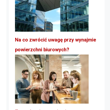
Na co zwrócić uwagę przy wynajmie
powierzchni biurowych?