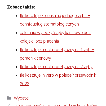
Zobacz także:
Ile kosztuje koronka na jednego zęba –
cennik usług stomatologicznych
Jak tanio wyleczyć zęby kanałowo bez
kolejek i bez płacenia
Ile kosztuje most protetyczny na 1 ząb –
poradnik cenowy
Ile kosztuje most protetyczny na 2 zęby
Ile kosztuje in vitro w polsce? przewodnik
2023
Kategorie
Wydatki
Jak wyciągnąć zysk ze sprzedaży kryształów