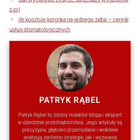
z prl
Ile kosztuje koronka na jednego zęba – cennik
usług stomatologicznych
PATRYK RĄBEL
Patryk Rąbel to zdolny redaktor bloga i ekspert
w dziedzinie przedsiębiorstwa. Jego artykuły są
precyzyjne, głęboko przemyślane i wnikliwie
analizują zarówno strategie, jak i wyzwania