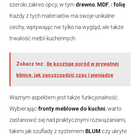
szeroki zakres opcji, w tym
drewno
,
MDF
, i
folię
.
Każdy z tych materiałów ma swoje unikalne
cechy, wpływając nie tylko na wygląd, ale także
trwałość mebli kuchennych.
Zobacz też:
Ile kosztuje poród w prywatnej
klinice: jak zaoszczędzić czas i pieniądze
Ważnym aspektem jest także funkcjonalność.
Wybierając
fronty meblowe do kuchni
, warto
zastanowić się nad praktycznymi rozwiązaniami,
takimi jak szuflady z systemem
BLUM
czy ukryte