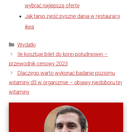
wybrać najlepszą ofertę
Jak tanio zjeść pyszne dania w restauracji
ikea
Kategorie
Wydatki
Ile kosztuje bilet do korei południowej –
przewodnik cenowy 2023
Dlaczego warto wykonać badanie poziomu
witaminy d3 w organizmie – objawy niedoboru tej
witaminy