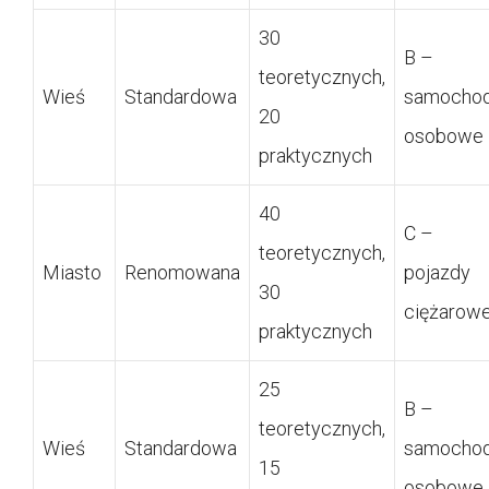
30
B –
teoretycznych,
Wieś
Standardowa
samocho
20
osobowe
praktycznych
40
C –
teoretycznych,
Miasto
Renomowana
pojazdy
30
ciężarow
praktycznych
25
B –
teoretycznych,
Wieś
Standardowa
samocho
15
osobowe