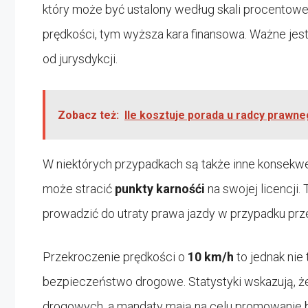
który może być ustalony według skali procentowej
prędkości, tym wyższa kara finansowa. Ważne jes
od jurysdykcji.
Zobacz też:
Ile kosztuje porada u radcy prawne
W niektórych przypadkach są także inne konsekwe
może stracić
punkty karnośći
na swojej licencji
prowadzić do utraty prawa jazdy w przypadku prze
Przekroczenie prędkości o
10 km/h
to jednak nie
bezpieczeństwo drogowe. Statystyki wskazują, 
drogowych, a mandaty mają na celu promowanie 