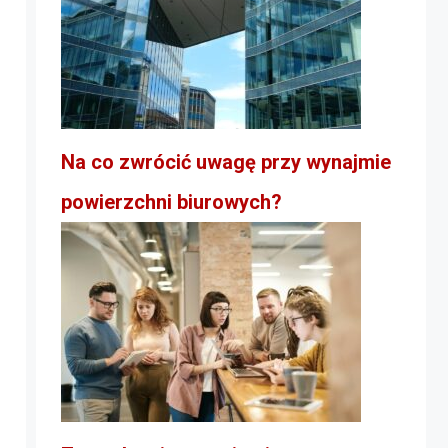
Na co zwrócić uwagę przy wynajmie
powierzchni biurowych?