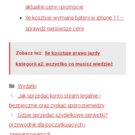
aktualne ceny i promocje
Ile kosztuje wymiana baterii w iphone 11 –
sprawdź najnowsze ceny
Zobacz też:
Ile kosztuje prawo jazdy
kategorii a2: wszystko co musisz wiedzieć
Kategorie
Wydatki
Jak sprzedać konto steam legalnie i
bezpiecznie oraz zyskać sporo pieniędzy
Gdzie sprzedać szydełkowe serwetki?
przewodnik dla początkujących i
zaawansowanych