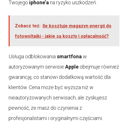
Twojego
iphone’a
na ryzyko uszkodzeń.
Zobacz też:
Ile kosztuje magazyn energii do
fotowoltaiki - jakie są koszty i opłacalność?
Usługa odblokowania
smartfona
w
autoryzowanym serwisie
Apple
obejmuje również
gwarancję, co stanowi dodatkową wartość dla
klientów. Cena może być wyższa niż w
nieautoryzowanych serwisach, ale zyskujesz
pewność, że masz do czynienia z
profesjonalistami i oryginalnymi częściami.