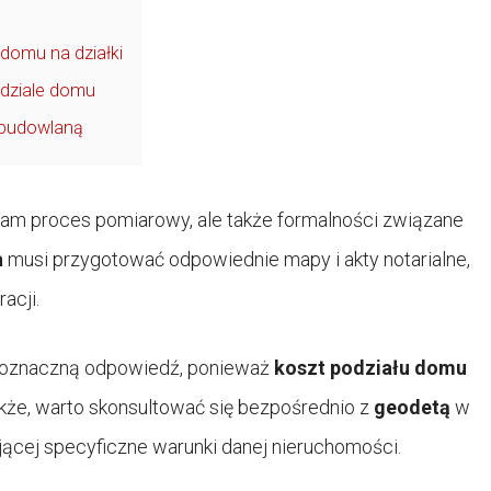
domu na działki
odziale domu
 budowlaną
sam proces pomiarowy, ale także formalności związane
a
musi przygotować odpowiednie mapy i akty notarialne,
acji.
ednoznaczną odpowiedź, ponieważ
koszt podziału domu
kże, warto skonsultować się bezpośrednio z
geodetą
w
ącej specyficzne warunki danej nieruchomości.