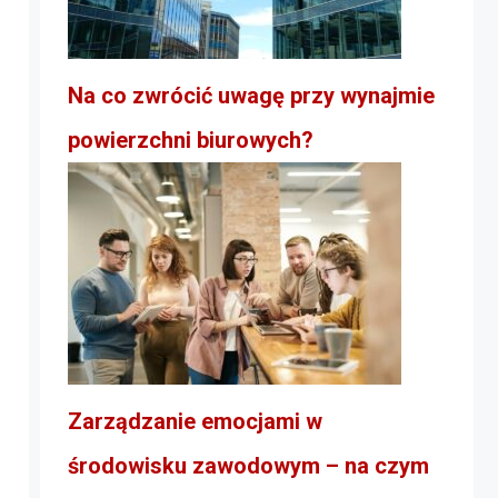
Na co zwrócić uwagę przy wynajmie
powierzchni biurowych?
Zarządzanie emocjami w
środowisku zawodowym – na czym