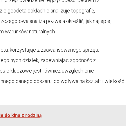
ami przeprowadzenie tego procesu. Jednym z
ie geodeta dokładnie analizuje topografię,
szczegółowa analiza pozwala określić, jak najlepiej
em warunków naturalnych.
deta, korzystając z zaawansowanego sprzętu
zególnych działek, zapewniając zgodność z
esie kluczowe jest również uwzględnienie
nego danego obszaru, co wpływa na kształt i wielkość
ie do kina z rodziną