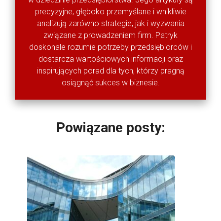
precyzyjne, głęboko przemyślane i wnikliwie
analizują zarówno strategie, jak i wyzwania
związane z prowadzeniem firm. Patryk
doskonale rozumie potrzeby przedsiębiorców i
dostarcza wartościowych informacji oraz
inspirujących porad dla tych, którzy pragną
osiągnąć sukces w biznesie.
Powiązane posty: