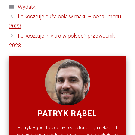
Kategorie
Wydatki
Ile kosztuje duża cola w maku – cena i menu
2023
Ile kosztuje in vitro w polsce? przewodnik
2023
PATRYK RĄBEL
Patryk Rąbel to zdolny redaktor bloga i ekspert
w dziedzinie przedsiębiorstwa. Jego artykuły są