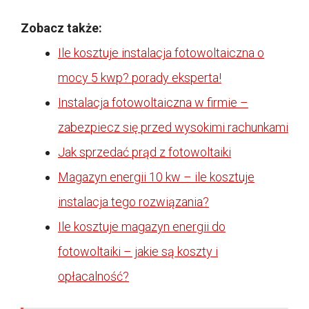
Zobacz także:
Ile kosztuje instalacja fotowoltaiczna o
mocy 5 kwp? porady eksperta!
Instalacja fotowoltaiczna w firmie –
zabezpiecz się przed wysokimi rachunkami
Jak sprzedać prąd z fotowoltaiki
Magazyn energii 10 kw – ile kosztuje
instalacja tego rozwiązania?
Ile kosztuje magazyn energii do
fotowoltaiki – jakie są koszty i
opłacalność?