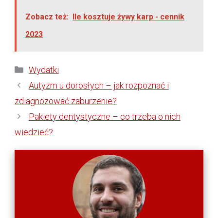
Zobacz też:
Ile kosztuje żywy karp - cennik
2023
Kategorie
Wydatki
Autyzm u dorosłych – jak rozpoznać i
zdiagnozować zaburzenie?
Pakiety dentystyczne – co trzeba o nich
wiedzieć?