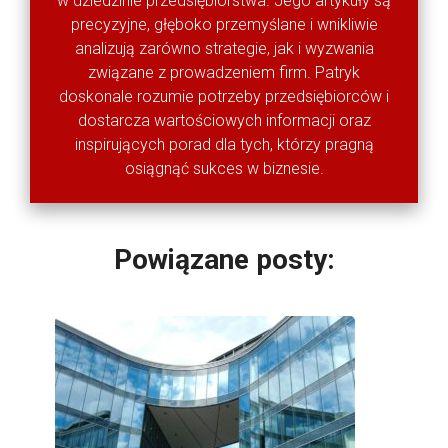
w dziedzinie przedsiębiorstwa. Jego artykuły są
precyzyjne, głęboko przemyślane i wnikliwie
analizują zarówno strategie, jak i wyzwania
związane z prowadzeniem firm. Patryk
doskonale rozumie potrzeby przedsiębiorców i
dostarcza wartościowych informacji oraz
inspirujących porad dla tych, którzy pragną
osiągnąć sukces w biznesie.
Powiązane posty: