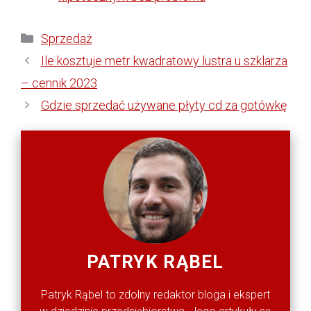
Kategorie
Sprzedaż
Ile kosztuje metr kwadratowy lustra u szklarza
– cennik 2023
Gdzie sprzedać używane płyty cd za gotówkę
PATRYK RĄBEL
Patryk Rąbel to zdolny redaktor bloga i ekspert