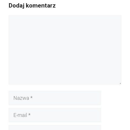
Dodaj komentarz
Komentarz
Nazwa
E-
mail
Witryna