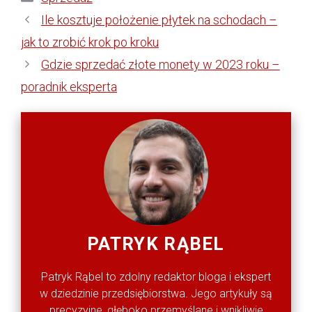
Ile kosztuje położenie płytek na schodach –
jak to zrobić krok po kroku
Gdzie sprzedać złote monety w 2023 roku –
poradnik eksperta
PATRYK RĄBEL
Patryk Rąbel to zdolny redaktor bloga i ekspert
w dziedzinie przedsiębiorstwa. Jego artykuły są
precyzyjne, głęboko przemyślane i wnikliwie