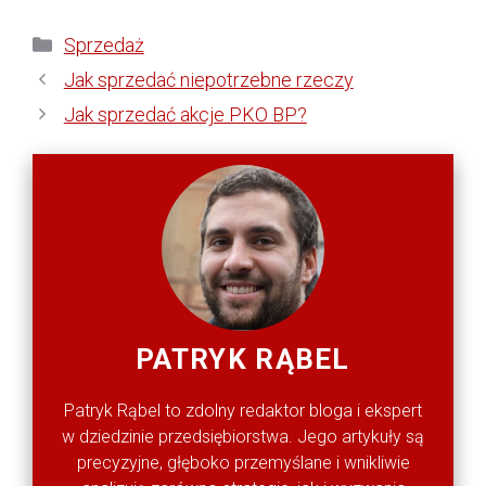
Kategorie
Sprzedaż
Jak sprzedać niepotrzebne rzeczy
Jak sprzedać akcje PKO BP?
PATRYK RĄBEL
Patryk Rąbel to zdolny redaktor bloga i ekspert
w dziedzinie przedsiębiorstwa. Jego artykuły są
precyzyjne, głęboko przemyślane i wnikliwie