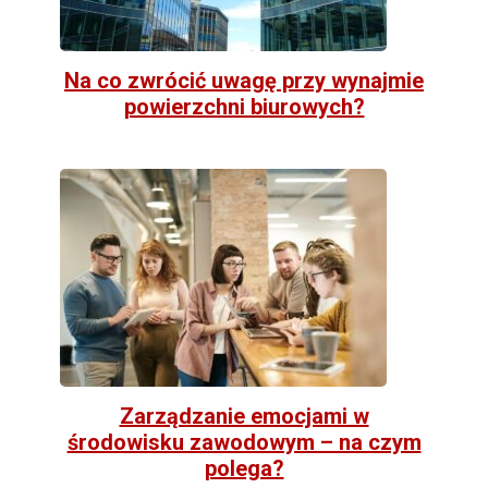
Na co zwrócić uwagę przy wynajmie
powierzchni biurowych?
Zarządzanie emocjami w
środowisku zawodowym – na czym
polega?