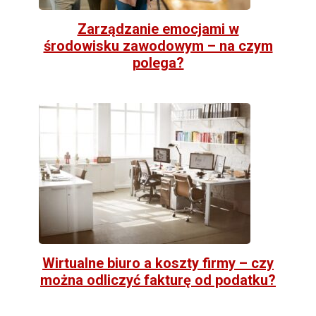
Zarządzanie emocjami w
środowisku zawodowym – na czym
polega?
Wirtualne biuro a koszty firmy – czy
można odliczyć fakturę od podatku?