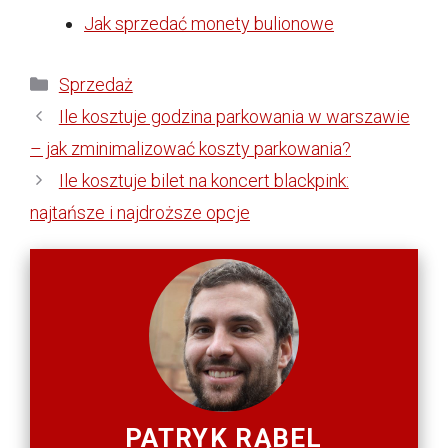
Jak sprzedać monety bulionowe
Kategorie
Sprzedaż
Ile kosztuje godzina parkowania w warszawie
– jak zminimalizować koszty parkowania?
Ile kosztuje bilet na koncert blackpink:
najtańsze i najdroższe opcje
PATRYK RĄBEL