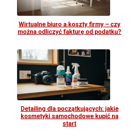
Wirtualne biuro a koszty firmy – czy
można odliczyć fakturę od podatku?
Detailing dla początkujących: jakie
kosmetyki samochodowe kupić na
start