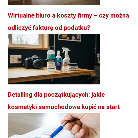
Wirtualne biuro a koszty firmy – czy można
odliczyć fakturę od podatku?
Detailing dla początkujących: jakie
kosmetyki samochodowe kupić na start