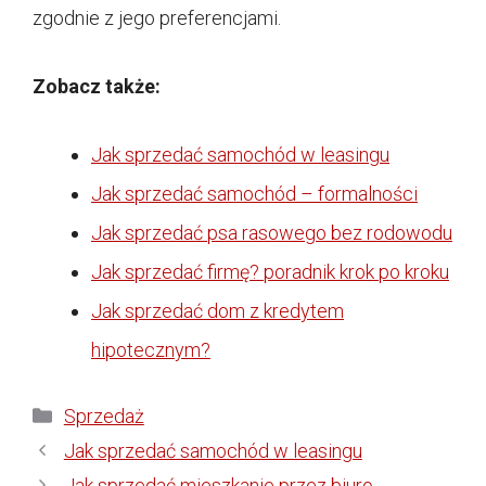
zgodnie z jego preferencjami.
Zobacz także:
Jak sprzedać samochód w leasingu
Jak sprzedać samochód – formalności
Jak sprzedać psa rasowego bez rodowodu
Jak sprzedać firmę? poradnik krok po kroku
Jak sprzedać dom z kredytem
hipotecznym?
Kategorie
Sprzedaż
Jak sprzedać samochód w leasingu
Jak sprzedać mieszkanie przez biuro