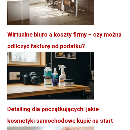
Wirtualne biuro a koszty firmy – czy można
odliczyć fakturę od podatku?
Detailing dla początkujących: jakie
kosmetyki samochodowe kupić na start