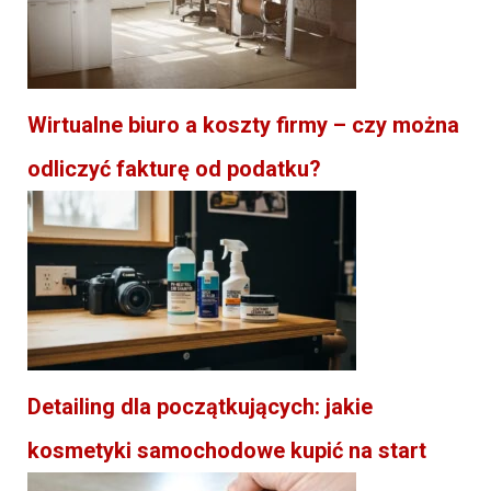
Wirtualne biuro a koszty firmy – czy można
odliczyć fakturę od podatku?
Detailing dla początkujących: jakie
kosmetyki samochodowe kupić na start