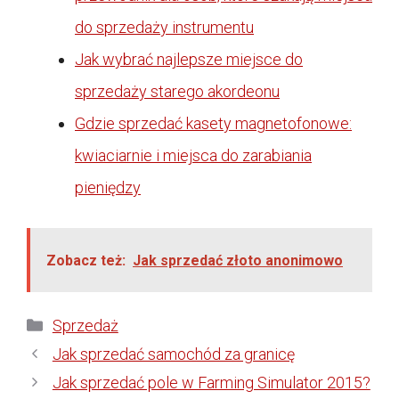
do sprzedaży instrumentu
Jak wybrać najlepsze miejsce do
sprzedaży starego akordeonu
Gdzie sprzedać kasety magnetofonowe:
kwiaciarnie i miejsca do zarabiania
pieniędzy
Zobacz też:
Jak sprzedać złoto anonimowo
Kategorie
Sprzedaż
Jak sprzedać samochód za granicę
Jak sprzedać pole w Farming Simulator 2015?