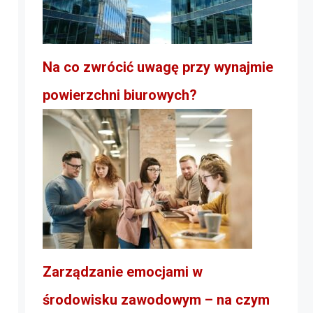
Na co zwrócić uwagę przy wynajmie
powierzchni biurowych?
Zarządzanie emocjami w
środowisku zawodowym – na czym