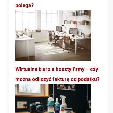
polega?
Wirtualne biuro a koszty firmy – czy
można odliczyć fakturę od podatku?