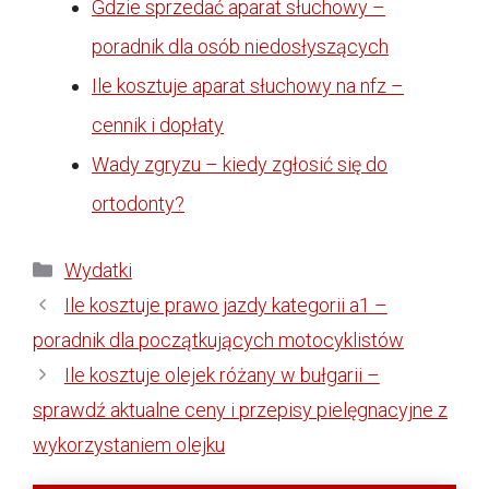
Gdzie sprzedać aparat słuchowy –
poradnik dla osób niedosłyszących
Ile kosztuje aparat słuchowy na nfz –
cennik i dopłaty
Wady zgryzu – kiedy zgłosić się do
ortodonty?
Kategorie
Wydatki
Ile kosztuje prawo jazdy kategorii a1 –
poradnik dla początkujących motocyklistów
Ile kosztuje olejek różany w bułgarii –
sprawdź aktualne ceny i przepisy pielęgnacyjne z
wykorzystaniem olejku