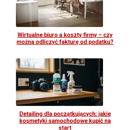
Wirtualne biuro a koszty firmy – czy
można odliczyć fakturę od podatku?
Detailing dla początkujących: jakie
kosmetyki samochodowe kupić na
start