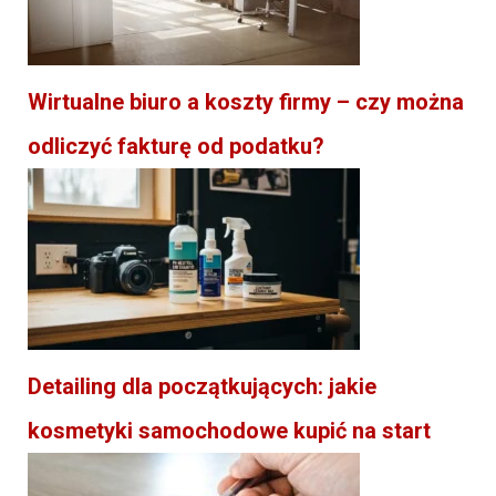
Wirtualne biuro a koszty firmy – czy można
odliczyć fakturę od podatku?
Detailing dla początkujących: jakie
kosmetyki samochodowe kupić na start