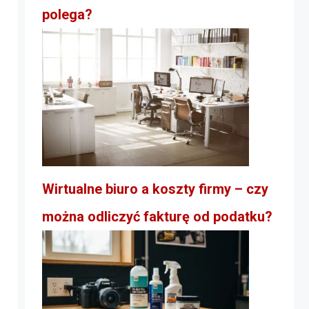
polega?
Wirtualne biuro a koszty firmy – czy
można odliczyć fakturę od podatku?