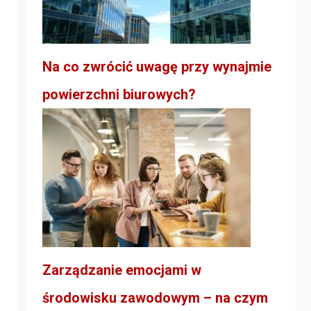
Na co zwrócić uwagę przy wynajmie
powierzchni biurowych?
Zarządzanie emocjami w
środowisku zawodowym – na czym