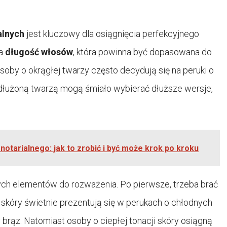
alnych
jest kluczowy dla osiągnięcia perfekcyjnego
na
długość włosów
, która powinna być dopasowana do
Osoby o okrągłej twarzy często decydują się na peruki o
ydłużoną twarzą mogą śmiało wybierać dłuższe wersje,
 notarialnego: jak to zrobić i być może krok po kroku
owych elementów do rozważenia. Po pierwsze, trzeba brać
i skóry świetnie prezentują się w perukach o chłodnych
 brąz. Natomiast osoby o ciepłej tonacji skóry osiągną