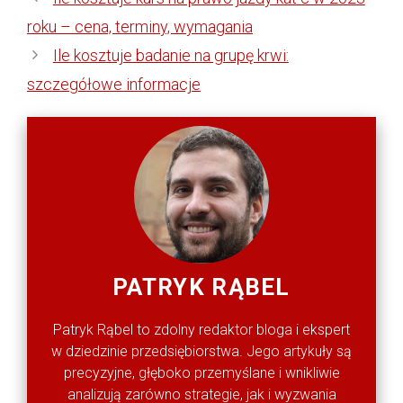
roku – cena, terminy, wymagania
Ile kosztuje badanie na grupę krwi:
szczegółowe informacje
PATRYK RĄBEL
Patryk Rąbel to zdolny redaktor bloga i ekspert
w dziedzinie przedsiębiorstwa. Jego artykuły są
precyzyjne, głęboko przemyślane i wnikliwie
analizują zarówno strategie, jak i wyzwania