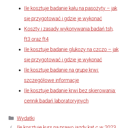
Ile kosztuje badanie kału na pasożyty – jak
się przygotować i gdzie je wykonać
Koszty i zasady wykonywania badań tsh,
ft3 oraz ft4
Ile kosztuje badanie glukozy na czczo – jak
się przygotować i gdzie je wykonać
Ile kosztuje badanie na grupę krwi:
szczegółowe informacje
Ile kosztuje badanie krwi bez skierowania:
cennik badań laboratoryjnych
Kategorie
Wydatki
Ile kosztuje kurs na prawo jazdy kat c w 2023