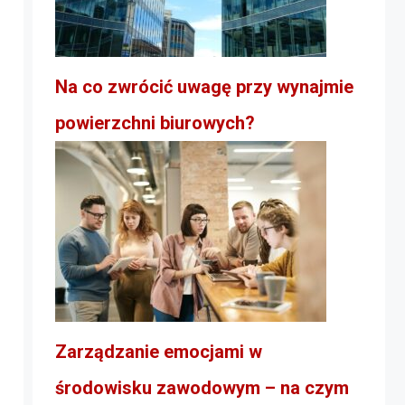
Na co zwrócić uwagę przy wynajmie
powierzchni biurowych?
Zarządzanie emocjami w
środowisku zawodowym – na czym