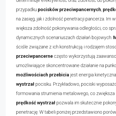
determinuje efektywność oraz zdolność do poko
przypadku
pocisków przeciwpancernych
,
prędk
na zasięg, jak i zdolność penetracji pancerza. Im
większa zdolność pokonywania odległości, co spra
dynamicznych scenariuszach działań bojowych.
M
ściśle związane z ich konstrukcją i rodzajem st
przeciwpancerne
często wykorzystują zaawanso
umożliwiające skoncentrowane działanie na punk
możliwościach przebicia
jest energia kinetyczn
wystrzał
pocisku. Przykładowo, pociski wyposaż
formowania strumienia metalowego, co zwiększa
prędkość wystrzał
pozwala im skutecznie pokon
penetrację. W tabeli poniżej przedstawiono poró