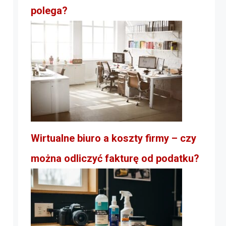
polega?
Wirtualne biuro a koszty firmy – czy
można odliczyć fakturę od podatku?