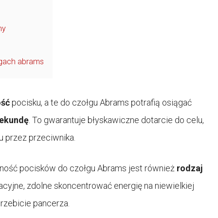
ny
gach abrams
ość
pocisku, a te do czołgu Abrams potrafią osiągać
sekundę
. To gwarantuje błyskawiczne dotarcie do celu,
u przez przeciwnika.
ość pocisków do czołgu Abrams jest również
rodzaj
acyjne, zdolne skoncentrować energię na niewielkiej
rzebicie pancerza.