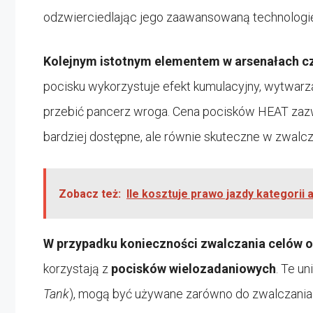
odzwierciedlając jego zaawansowaną technologię
Kolejnym istotnym elementem w arsenałach 
pocisku wykorzystuje efekt kumulacyjny, wytwarza
przebić pancerz wroga. Cena pocisków HEAT zazwy
bardziej dostępne, ale równie skuteczne w zwalc
Zobacz też:
Ile kosztuje prawo jazdy kategorii
W przypadku konieczności zwalczania celów o
korzystają z
pocisków wielozadaniowych
. Te un
Tank
), mogą być używane zarówno do zwalczania c