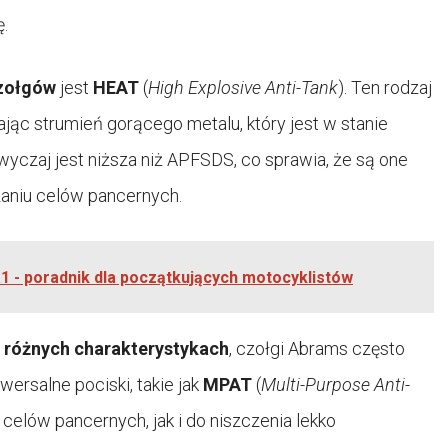
.
czołgów
jest
HEAT
(
High Explosive Anti-Tank
). Ten rodzaj
jąc strumień gorącego metalu, który jest w stanie
czaj jest niższa niż APFSDS, co sprawia, że są one
zaniu celów pancernych.
 a1 - poradnik dla początkujących motocyklistów
 różnych charakterystykach
, czołgi Abrams często
iwersalne pociski, takie jak
MPAT
(
Multi-Purpose Anti-
elów pancernych, jak i do niszczenia lekko