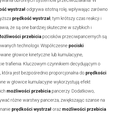
nywania obronnych systemów przeciwdziałania. W
ość wystrzał
odgrywa istotną rolę, wpływając zarówno
 wyższa
prędkość wystrzał
, tym krótszy czas reakcji i
wia, że są one bardziej skuteczne w szybkich i
ożliwości przebicia
pocisków przeciwpancernych są
osowanych technologii. Współczesne
pociski
wane głowice kinetyczne lub kumulacyjne,
cie trafienia. Kluczowym czynnikiem decydującym o
a, która jest bezpośrednio proporcjonalna do
prędkości
one w głowice kumulacyjne wykorzystują efekt
 ich
możliwości przebicia
pancerzy. Dodatkowo,
ywać różne warstwy pancerza, zwiększając szanse na
wnanie
prędkości wystrzał
oraz
możliwości przebicia