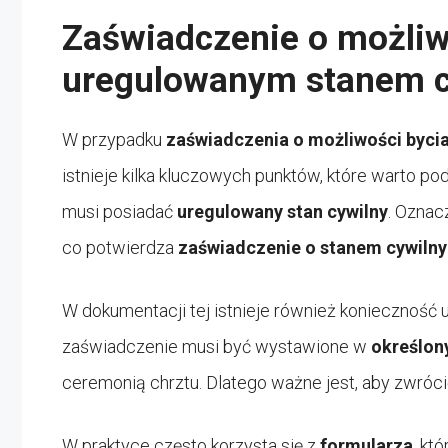
Zaświadczenie o możliw
uregulowanym stanem 
W przypadku
zaświadczenia o możliwości byci
istnieje kilka kluczowych punktów, które warto po
musi posiadać
uregulowany stan cywilny
. Oznac
co potwierdza
zaświadczenie o stanem cywiln
W dokumentacji tej istnieje również konieczność
zaświadczenie musi być wystawione w
określon
ceremonią chrztu. Dlatego ważne jest, aby zwróc
W praktyce często korzysta się z
formularza
, kt