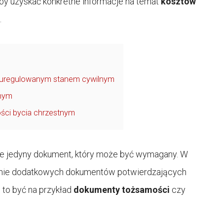
 aby uzyskać konkretne informacje na temat
kosztów
.
z uregulowanym stanem cywilnym
tnym
ości bycia chrzestnym
ie jedyny dokument, który może być wymagany. W
zenie dodatkowych dokumentów potwierdzających
 to być na przykład
dokumenty tożsamości
czy