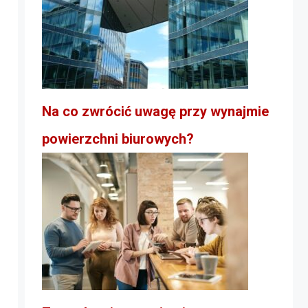
Na co zwrócić uwagę przy wynajmie
powierzchni biurowych?