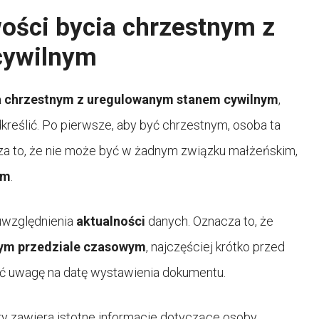
ości bycia chrzestnym z
cywilnym
a chrzestnym z uregulowanym stanem cywilnym
,
dkreślić. Po pierwsze, aby być chrzestnym, osoba ta
za to, że nie może być w żadnym związku małżeńskim,
ym
.
 uwzględnienia
aktualności
danych. Oznacza to, że
ym przedziale czasowym
, najczęściej krótko przed
ić uwagę na datę wystawienia dokumentu.
óry zawiera istotne informacje dotyczące osoby