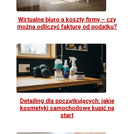
Wirtualne biuro a koszty firmy – czy
można odliczyć fakturę od podatku?
Detailing dla początkujących: jakie
kosmetyki samochodowe kupić na
start