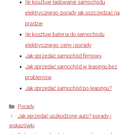
Ile kosztuje ładowanie samochodu
elektrycznego: porady jak oszczędzać na
prądzie
Ile kosztuje bateria do samochodu
elektrycznego: ceny i porady
Jak sprzedać samochód firmowy
Jak sprzedać samochód w leasingu bez
problemów
Jak sprzedać samochód po leasingu?
Kategorie
Porady
Jak sprzedać uszkodzone auto? porady i
wskazówki