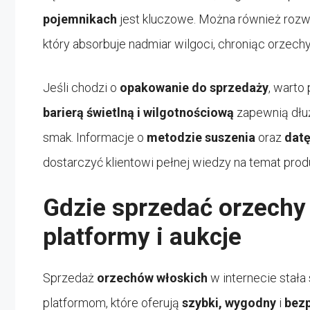
pojemnikach
jest kluczowe. Można również roz
który absorbuje nadmiar wilgoci, chroniąc orzechy 
Jeśli chodzi o
opakowanie do sprzedaży
, warto
barierą świetlną i wilgotnościową
zapewnią dłuż
smak. Informacje o
metodzie suszenia
oraz
dat
dostarczyć klientowi pełnej wiedzy na temat prod
Gdzie sprzedać orzechy 
platformy i aukcje
Sprzedaż
orzechów włoskich
w internecie stała 
platformom, które oferują
szybki, wygodny
i
bez