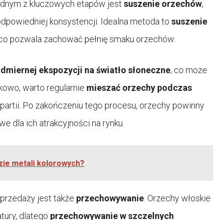
Jednym z kluczowych etapów jest
suszenie orzechów
,
 odpowiedniej konsystencji. Idealna metoda to
suszenie
 co pozwala zachować pełnię smaku orzechów.
dmiernej ekspozycji na światło słoneczne
, co może
kowo, warto regularnie
mieszać orzechy podczas
j partii. Po zakończeniu tego procesu, orzechy powinny
e dla ich atrakcyjności na rynku.
dzie metali kolorowych?
rzedaży jest także
przechowywanie
. Orzechy włoskie
atury, dlatego
przechowywanie w szczelnych