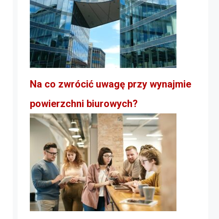
Na co zwrócić uwagę przy wynajmie
powierzchni biurowych?