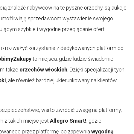
ścią znaleźć nabywców na te pyszne orzechy, są aukcje
umożliwiają sprzedawcom wystawienie swojego
pującym szybkie i wygodne przeglądanie ofert.
arto rozważyć korzystanie z dedykowanych platform do
obimyZakupy
to miejsca, gdzie ludzie świadomie
ym także
orzechów włoskich
. Dzięki specjalizacji tych
bki
, ale również bardziej ukierunkowany na klientów
 bezpieczeństwie, warto zwrócić uwagę na platformy,
ym z takich miejsc jest
Allegro Smart!
, gdzie
rowanego przez platformę, co zapewnia
wygodną