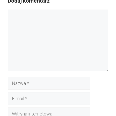
Dodaj komentarz
Komentarz
Nazwa
E-
mail
Witryna