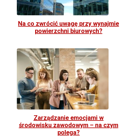
Na co zwrócić uwagę przy wynajmie
powierzchni biurowych?
Zarządzanie emocjami w
środowisku zawodowym – na czym
polega?