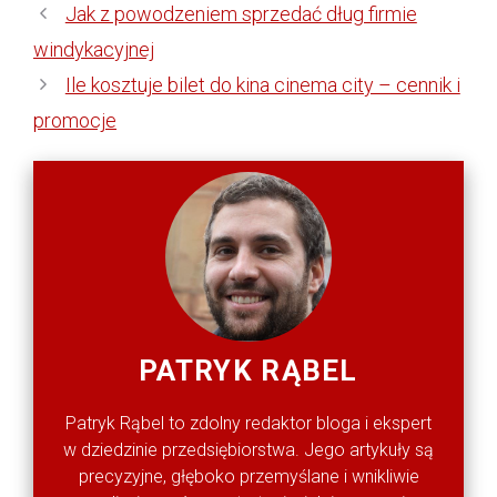
Jak z powodzeniem sprzedać dług firmie
windykacyjnej
Ile kosztuje bilet do kina cinema city – cennik i
promocje
PATRYK RĄBEL
Patryk Rąbel to zdolny redaktor bloga i ekspert
w dziedzinie przedsiębiorstwa. Jego artykuły są
precyzyjne, głęboko przemyślane i wnikliwie