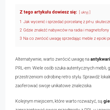
Z tego artykułu dowiesz się:
ukryj
1
Jak wycenić i sprzedać porcelanę z prl-u: skutec
2
Gdzie znaleźć nabywców na radia i magnetofony 
3
Na co zwrócić uwagę sprzedając meble z epoki pr
Alternatywnie, warto zwrócić uwagę na
antykwar
PRL-em. Wiele osób szuka autentycznych mebli, 
przestrzeniom odrobinę retro stylu. Sprawdź lokal
zaoferować swoje unikatowe znaleziska.
Kolejnym miejscem, które warto rozważyć, są
gie
zaprezentować swoje przedmioty z PRL-u i nawią