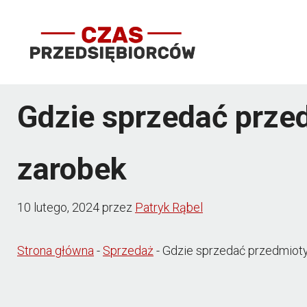
Przejdź
do
treści
Gdzie sprzedać prze
zarobek
10 lutego, 2024
przez
Patryk Rąbel
Strona główna
-
Sprzedaż
-
Gdzie sprzedać przedmioty