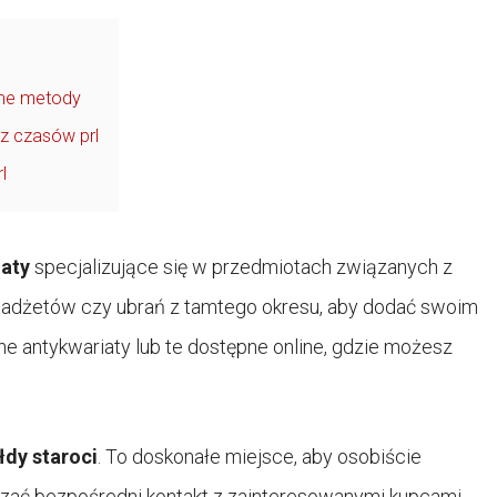
zne metody
z czasów prl
l
iaty
specjalizujące się w przedmiotach związanych z
gadżetów czy ubrań z tamtego okresu, aby dodać swoim
ne antykwariaty lub te dostępne online, gdzie możesz
łdy staroci
. To doskonałe miejsce, aby osobiście
zać bezpośredni kontakt z zainteresowanymi kupcami.