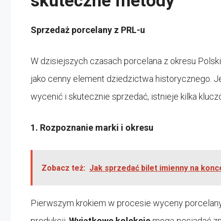
skuteczne metody
Sprzedaż porcelany z PRL-u
W dzisiejszych czasach porcelana z okresu Polsk
jako cenny element dziedzictwa historycznego. Jeś
wycenić i skutecznie sprzedać, istnieje kilka kluc
1. Rozpoznanie marki i okresu
Zobacz też:
Jak sprzedać bilet imienny na kon
Pierwszym krokiem w procesie wyceny porcelany z
produkcji.
Wyjątkowe kolekcje
mogą posiadać zna