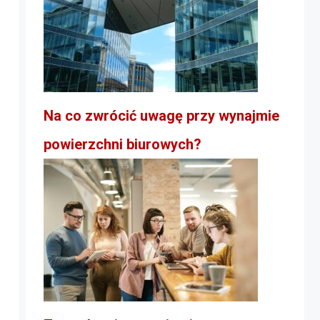
Na co zwrócić uwagę przy wynajmie
powierzchni biurowych?