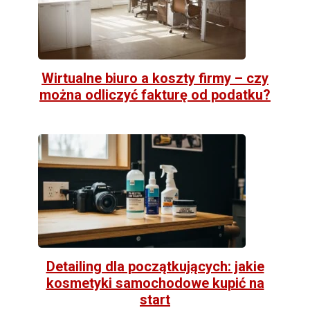
Wirtualne biuro a koszty firmy – czy
można odliczyć fakturę od podatku?
Detailing dla początkujących: jakie
kosmetyki samochodowe kupić na
start