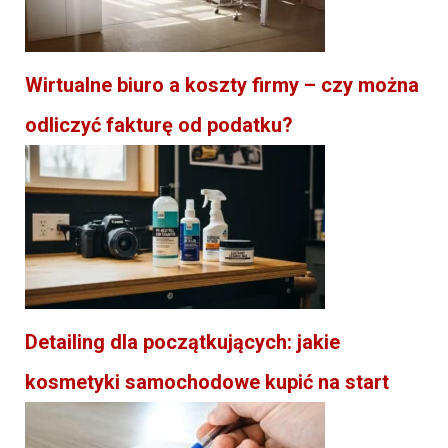
Wirtualne biuro a koszty firmy – czy można
odliczyć fakturę od podatku?
Detailing dla początkujących: jakie
kosmetyki samochodowe kupić na start