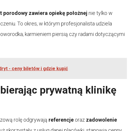
t porodowy zawiera opiekę położnej
nie tylko w
zeniu. To okres, w którym profesjonalista udziela
noworodka, karmieniem piersią czy radami dotyczącymi
ryt - ceny biletów i gdzie kupić
ierając prywatną klinikę
uczową rolę odgrywają
referencje
oraz
zadowolenie
 już skorzystały z usług danej placówki, stanowią cenny