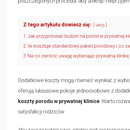
poszczególnych procedur, aby uniknąć nieprzyje
Z tego artykułu dowiesz się:
ukryj
1
Jak przygotować budżet na poród w prywatnej k
2
Ile kosztuje standardowy pakiet porodowy i co z
3
Na co zwrócić uwagę wybierając prywatną klinikę
Dodatkowe koszty mogą również wynikać z wyboru p
oferują luksusowe pokoje jednoosobowe z dodat
koszty porodu w prywatnej klinice
. Warto rozwa
satysfakcji rodziców.
Aby zaoszczędzić czas, istotne jest wcześniejsz