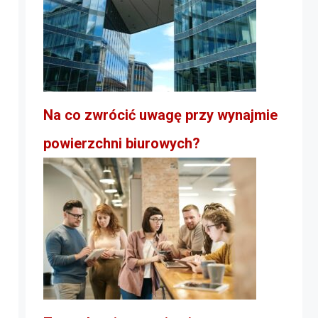
Na co zwrócić uwagę przy wynajmie
powierzchni biurowych?