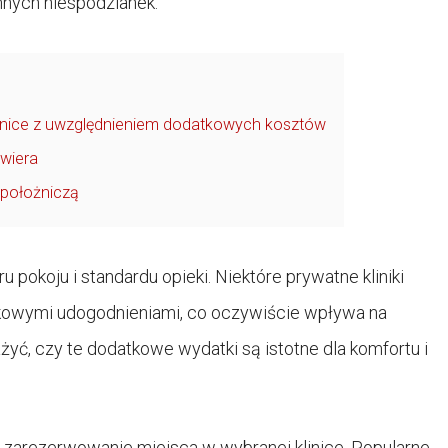
mnych niespodzianek.
linice z uwzględnieniem dodatkowych kosztów
awiera
 położniczą
okoju i standardu opieki. Niektóre prywatne kliniki
kowymi udogodnieniami, co oczywiście wpływa na
żyć, czy te dodatkowe wydatki są istotne dla komfortu i
e zarezerwowanie miejsca w wybranej klinice. Popularne