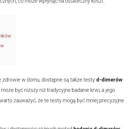
cznych, co może wpłynąć na ostateczny koszt.
yników
ów
 zdrowie w domu, dostępne są także testy
d-dimerów
może być niższy niż tradycyjne badanie krwi, a jego
warto zauważyć, że te testy mogą być mniej precyzyjne
tów i dostępności różnych metod
badania d-dimerów
: