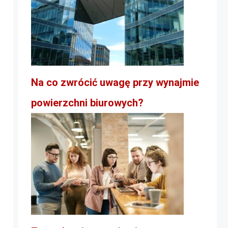
Na co zwrócić uwagę przy wynajmie
powierzchni biurowych?