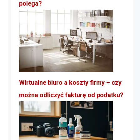
polega?
Wirtualne biuro a koszty firmy – czy
można odliczyć fakturę od podatku?