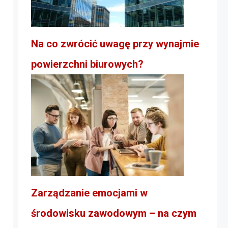
Na co zwrócić uwagę przy wynajmie
powierzchni biurowych?
Zarządzanie emocjami w
środowisku zawodowym – na czym