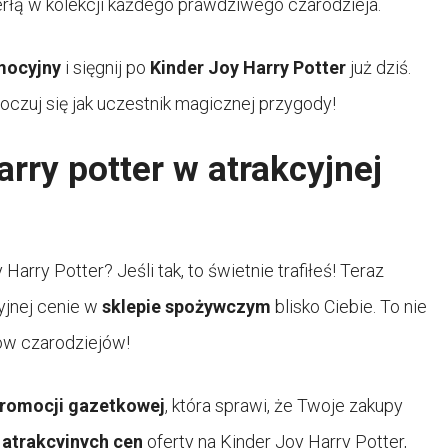
 perłą w kolekcji każdego prawdziwego czarodzieja.
mocyjny
i sięgnij po
Kinder Joy Harry Potter
już dziś.
oczuj się jak uczestnik magicznej przygody!
arry potter w atrakcyjnej
rry Potter? Jeśli tak, to świetnie trafiłeś! Teraz
yjnej cenie w
sklepie spożywczym
blisko Ciebie. To nie
nów czarodziejów!
romocji gazetkowej
, która sprawi, że Twoje zakupy
e
atrakcyjnych cen
oferty na Kinder Joy Harry Potter,