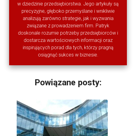
w dziedzinie przedsiębiorstwa. Jego artykuły są
precyzyjne, głęboko przemyślane i wnikliwie
analizują zarówno strategie, jak i wyzwania
związane z prowadzeniem firm. Patryk
doskonale rozumie potrzeby przedsiębiorców i
dostarcza wartościowych informacji oraz
inspirujących porad dla tych, którzy pragną
osiągnąć sukces w biznesie.
Powiązane posty: