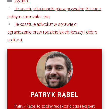
Kategorie
Wydatki
Ile kosztuje kolonoskopia w prywatnej klinice z
pełnym znieczuleniem
Ile kosztuje adwokat w sprawie o
ograniczenie praw rodzicielskich: koszty i dobre
praktyki
PATRYK RĄBEL
Patryk Rąbel to zdolny redaktor bloga i ekspert